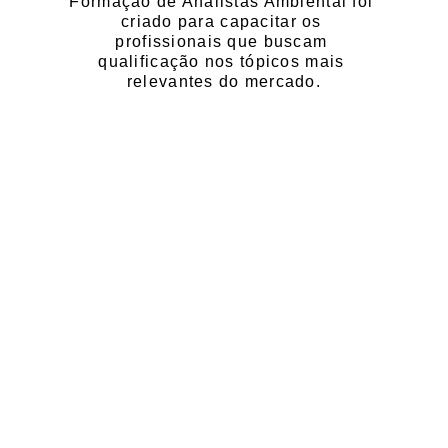
Formação de Analistas Ambiental foi 
criado para capacitar os 
profissionais que buscam 
qualificação nos tópicos mais 
relevantes do mercado.
PARA QUEM O 
CURSO 
É INDICADO?
O Curso Elaboração de Estudos 
Ambientais tem como público-alvo os 
profissionais que tenham alguma 
dessas graduações: 
Agronomia, 
Ciências Ambientais, Ciências 
Biológicas, Ecologia, Engenharia 
Ambiental, Engenharia Florestal, 
Engenharia Sanitária, Engenharia 
Química, Geografia, Geologia, 
Gestão Ambiental e Oceanografia.